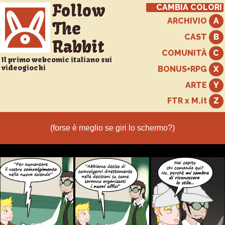
Follow
CAMBIA COLORI
ARCHIVIO
The
CAST
Rabbit
COMUNITÀ
Il primo webcomic italiano sui
videogiochi
BONUS+RPG
ARTE
FTR x M.it