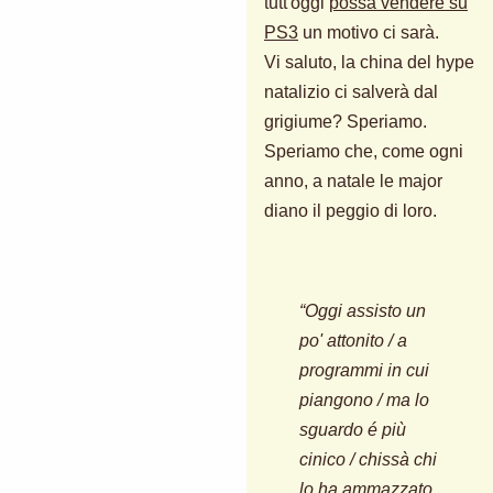
tutt'oggi
possa vendere su
PS3
un motivo ci sarà.
Vi saluto, la china del hype
natalizio ci salverà dal
grigiume? Speriamo.
Speriamo che, come ogni
anno, a natale le major
diano il peggio di loro.
“Oggi assisto un
po' attonito / a
programmi in cui
piangono / ma lo
sguardo é più
cinico / chissà chi
lo ha ammazzato