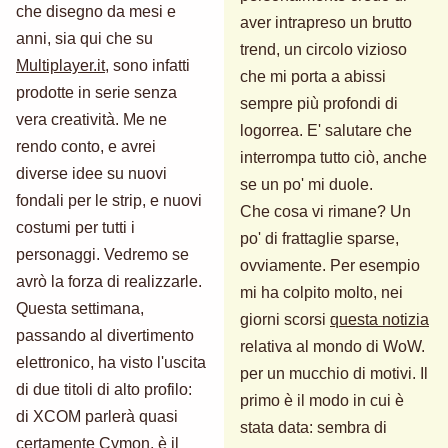
che disegno da mesi e
aver intrapreso un brutto
anni, sia qui che su
trend, un circolo vizioso
Multiplayer.it
, sono infatti
che mi porta a abissi
prodotte in serie senza
sempre più profondi di
vera creatività. Me ne
logorrea. E' salutare che
rendo conto, e avrei
interrompa tutto ciò, anche
diverse idee su nuovi
se un po' mi duole.
fondali per le strip, e nuovi
Che cosa vi rimane? Un
costumi per tutti i
po' di frattaglie sparse,
personaggi. Vedremo se
ovviamente. Per esempio
avrò la forza di realizzarle.
mi ha colpito molto, nei
Questa settimana,
giorni scorsi
questa notizia
passando al divertimento
relativa al mondo di WoW.
elettronico, ha visto l'uscita
per un mucchio di motivi. Il
di due titoli di alto profilo:
primo è il modo in cui è
di XCOM parlerà quasi
stata data: sembra di
certamente Cymon, è il