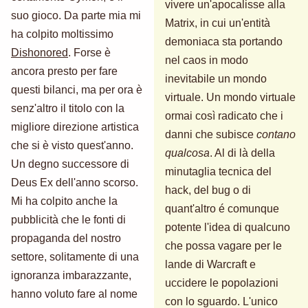
vivere un'apocalisse alla
suo gioco. Da parte mia mi
Matrix, in cui un'entità
ha colpito moltissimo
demoniaca sta portando
Dishonored
. Forse è
nel caos in modo
ancora presto per fare
inevitabile un mondo
questi bilanci, ma per ora è
virtuale. Un mondo virtuale
senz'altro il titolo con la
ormai così radicato che i
migliore direzione artistica
danni che subisce
contano
che si è visto quest'anno.
qualcosa
. Al di là della
Un degno successore di
minutaglia tecnica del
Deus Ex dell'anno scorso.
hack, del bug o di
Mi ha colpito anche la
quant'altro é comunque
pubblicità che le fonti di
potente l'idea di qualcuno
propaganda del nostro
che possa vagare per le
settore, solitamente di una
lande di Warcraft e
ignoranza imbarazzante,
uccidere le popolazioni
hanno voluto fare al nome
con lo sguardo. L'unico