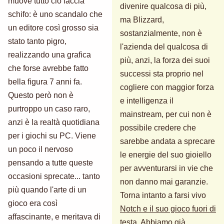
muove tutto ciò faccia
divenire qualcosa di più,
schifo: è uno scandalo che
ma Blizzard,
un editore così grosso sia
sostanzialmente, non è
stato tanto pigro,
l'azienda del qualcosa di
realizzando una grafica
più, anzi, la forza dei suoi
che forse avrebbe fatto
successi sta proprio nel
bella figura 7 anni fa.
cogliere con maggior forza
Questo però non è
e intelligenza il
purtroppo un caso raro,
mainstream, per cui non è
anzi è la realtà quotidiana
possibile credere che
per i giochi su PC. Viene
sarebbe andata a sprecare
un poco il nervoso
le energie del suo gioiello
pensando a tutte queste
per avventurarsi in vie che
occasioni sprecate... tanto
non danno mai garanzie.
più quando l'arte di un
Torna intanto a farsi vivo
gioco era così
Notch e il suo gioco fuori di
affascinante, e meritava di
testa
. Abbiamo già