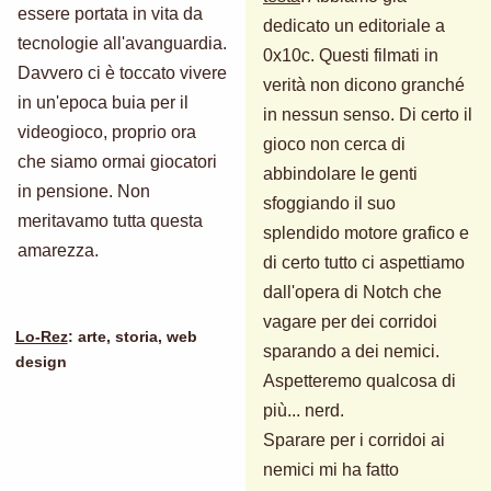
essere portata in vita da
dedicato un editoriale a
tecnologie all'avanguardia.
0x10c. Questi filmati in
Davvero ci è toccato vivere
verità non dicono granché
in un'epoca buia per il
in nessun senso. Di certo il
videogioco, proprio ora
gioco non cerca di
che siamo ormai giocatori
abbindolare le genti
in pensione. Non
sfoggiando il suo
meritavamo tutta questa
splendido motore grafico e
amarezza.
di certo tutto ci aspettiamo
dall'opera di Notch che
vagare per dei corridoi
Lo-Rez
: arte, storia, web
sparando a dei nemici.
design
Aspetteremo qualcosa di
più... nerd.
Sparare per i corridoi ai
nemici mi ha fatto