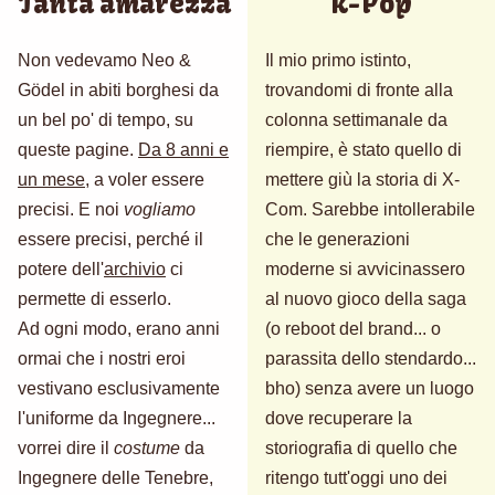
Tanta amarezza
K-Pop
Non vedevamo Neo &
Il mio primo istinto,
Gödel in abiti borghesi da
trovandomi di fronte alla
un bel po' di tempo, su
colonna settimanale da
queste pagine.
Da 8 anni e
riempire, è stato quello di
un mese
, a voler essere
mettere giù la storia di X-
precisi. E noi
vogliamo
Com. Sarebbe intollerabile
essere precisi, perché il
che le generazioni
potere dell'
archivio
ci
moderne si avvicinassero
permette di esserlo.
al nuovo gioco della saga
Ad ogni modo, erano anni
(o reboot del brand... o
ormai che i nostri eroi
parassita dello stendardo...
vestivano esclusivamente
bho) senza avere un luogo
l'uniforme da Ingegnere...
dove recuperare la
vorrei dire il
costume
da
storiografia di quello che
Ingegnere delle Tenebre,
ritengo tutt'oggi uno dei