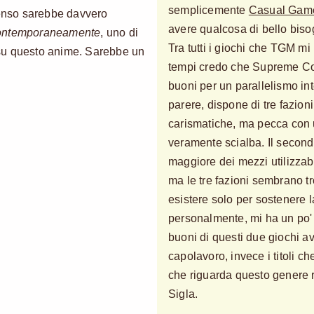
semplicemente
Casual Gam
penso sarebbe davvero
avere qualcosa di bello bis
ontemporaneamente
, uno di
Tra tutti i giochi che TGM mi
i su questo anime. Sarebbe un
tempi credo che Supreme C
buoni per un parallelismo inte
parere, dispone di tre fazion
carismatiche, ma pecca con un
veramente scialba. Il second
maggiore dei mezzi utilizza
ma le tre fazioni sembrano t
esistere solo per sostenere 
personalmente, mi ha un po' 
buoni di questi due giochi a
capolavoro, invece i titoli c
che riguarda questo genere r
Sigla.