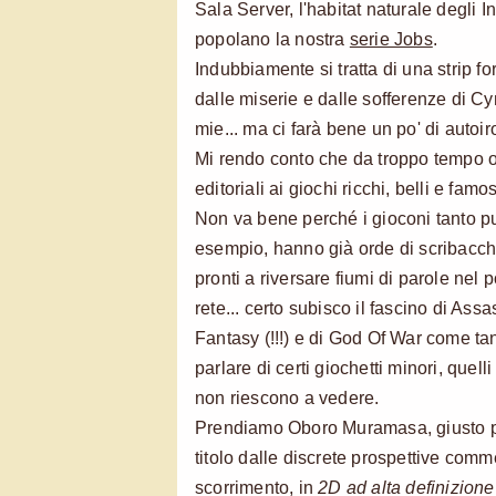
Sala Server, l'habitat naturale degli 
popolano la nostra
serie Jobs
.
Indubbiamente si tratta di una strip f
dalle miserie e dalle sofferenze di C
mie... ma ci farà bene un po' di autoir
Mi rendo conto che da troppo tempo 
editoriali ai giochi ricchi, belli e fam
Non va bene perché i gioconi tanto pub
esempio, hanno già orde di scribacch
pronti a riversare fiumi di parole nel
rete... certo subisco il fascino di Assa
Fantasy (!!!) e di God Of War come tant
parlare di certi giochetti minori, quel
non riescono a vedere.
Prendiamo Oboro Muramasa, giusto p
titolo dalle discrete prospettive comm
scorrimento, in
2D ad alta definizione