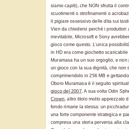
siamo capiti), che NON sfrutta il contr
scuotimenti o strofinamenti o acrobaz
il pigiare ossessivo delle dita sui tasti
Vien da chiedersi perché i produttori 
inevitabile, Microsoft e Sony avrebber
gioco come questo. L'unica possibilit
in HD era come giochetto scaricabile
Muramasa ha un suo orgoglio, e non 
un gioco con la sua dignità, che non s
comprimendolo in 256 MB e gettandol
Oboro Muramasa è il seguito spiritua
gioco del 2007
. A sua volta Odin Sph
Crown
, altro titolo molto apprezzato d
fondo rimane la stessa: un picchiadu
una forte componente strategica e p
compresa una storia perversa alla cl