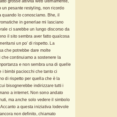
atto grosse attività web ultimamente,
 un pesante restyling, non ricordo
da quando lo conosciamo. Bhe, il
cromatiche in generlae mi lasciano
erale ci sarebbe un lungo discorso da
meno il sito sembra aver fatto qualcosa
ritarsi un po' di rispetto. La
cosa che potrebbe dare molte
ti che continuiamo a sostenere la
importanza e non sembra una di quelle
re i bimbi paciocchi che tanto ci
no di rispetto per quella che è la
i bisognerebbe indirizzare tutti i
inano a internet. Non sono andato
nuti, ma anche solo vedere il simbolo
 Accanto a questa iniziativa lodevole
 ancora non definito, chiamato