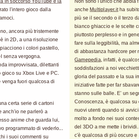
iva in soccorso YouTube e la
Non sono l'unico che abbia f
rato l'intero gioco dalla
anche
Multiplayer.it
ha subito
iamoci.
più se il secondo o il terzo 
bianco ghiaccio e le scelte 
no, ancora più tristemente
piuttosto perplesso e in gen
è in 2D, a una risoluzione
fare sulla leggibilità, ma al
iacciono i colori pastello,
di abbastanza hardcore per me
el senza vergogna.
Gamepedia
, infatti, è qual
da improvvisata, dilettanti
soddisfazioni a noi vecchiet
o gioco su Xbox Live e PC.
gloria del passato e la sua 
e venga fuori qualcosa di
iniziative fatte per far sbava
stanno sulle balle. E' un seg
Conoscenza, è qualcosa su cu
a certa serie di cartoni
nuovi utenti quando si avvic
e anch'io ne parlerò a
molto a fondo nei suoi conte
stesso anime che guarda lui,
del 3DO a me mette i brividi.
vo programmato di vederlo...
c'è qualcosa di più oscuro e
ichi i suoi commenti su