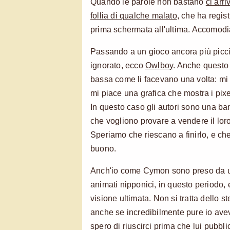
Quando le parole non bastano
ci arr
follia di qualche malato
, che ha regist
prima schermata all'ultima. Accomod
Passando a un gioco ancora più picci
ignorato, ecco
Owlboy
. Anche questo 
bassa come li facevano una volta: mi p
mi piace una grafica che mostra i pix
In questo caso gli autori sono una ban
che vogliono provare a vendere il lor
Speriamo che riescano a finirlo, e ch
buono.
Anch'io come Cymon sono preso da un
animati nipponici, in questo periodo, 
visione ultimata. Non si tratta dello 
anche se incredibilmente pure io ave
spero di riuscirci prima che lui pubbl