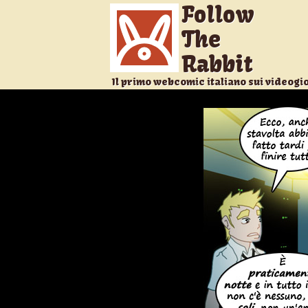
Follow
The
Rabbit
Il primo webcomic italiano sui videogi