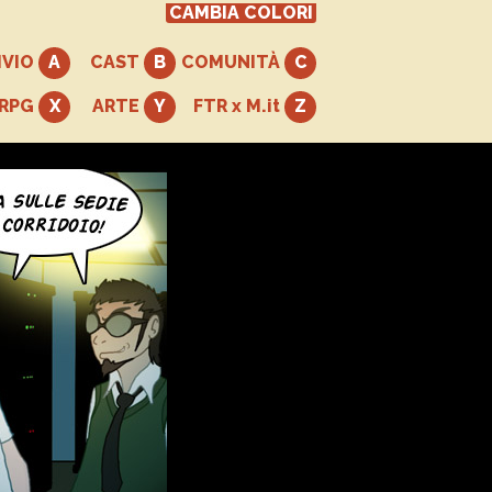
CAMBIA COLORI
IVIO
CAST
COMUNITÀ
+RPG
ARTE
FTR x M.it