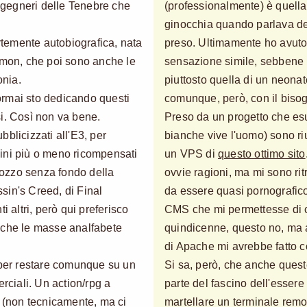
Ingegneri delle Tenebre che
(professionalmente) è quella
ginocchia quando parlava de
ortemente autobiografica, nata
preso. Ultimamente ho avut
ymon, che poi sono anche le
sensazione simile, sebbene l
onia.
piuttosto quella di un neonat
ormai sto dedicando questi
comunque, però, con il biso
osi. Così non va bene.
Preso da un progetto che esu
blicizzati all'E3, per
bianche vive l'uomo) sono ri
ini più o meno ricompensati
un VPS di
questo ottimo sito
 pozzo senza fondo della
ovvie ragioni, ma mi sono r
ssin's Creed, di Final
da essere quasi pornografico
i altri, però qui preferisco
CMS che mi permettesse di co
li che le masse analfabete
quindicenne, questo no, ma a
di Apache mi avrebbe fatto 
er restare comunque su un
Si sa, però, che anche queste
erciali. Un action/rpg a
parte del fascino dell'essere
(non tecnicamente, ma ci
martellare un terminale remo