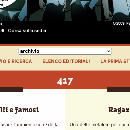
09 - Corsa sulle sedie
IO E RICERCA
ELENCO EDITORIALI
LA PRIMA S
417
lli e famosi
Ragaz
 usare l'ambientazione della
Una delle metafore per cui