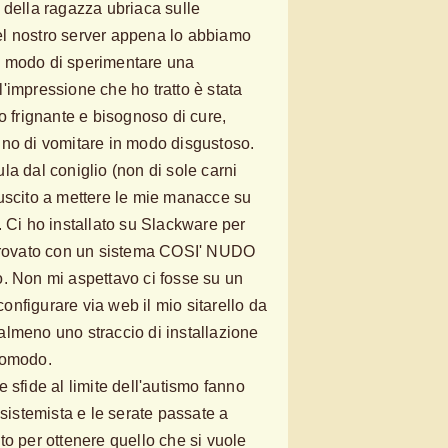
 della ragazza ubriaca sulle
l nostro server appena lo abbiamo
o modo di sperimentare una
'impressione che ho tratto è stata
o frignante e bisognoso di cure,
gno di vomitare in modo disgustoso.
la dal coniglio (non di sole carni
uscito a mettere le mie manacce su
. Ci ho installato su Slackware per
itrovato con un sistema COSI' NUDO
. Non mi aspettavo ci fosse su un
nfigurare via web il mio sitarello da
lmeno uno straccio di installazione
comodo.
 sfide al limite dell'autismo fanno
 sistemista e le serate passate a
to per ottenere quello che si vuole