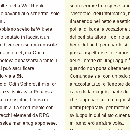
oller della Wii. Niente
sono sempre ben spese, anch
ie davanti allo schermo, solo
"viscerale" dell'informatica, 
ni.
rimanendo nel netto e asett
abbiano scelto la Wii: era
poi, al di là della vocazione 
o sputato in faccia a un
del perlista allora il deliri
à di vederlo su una console
bene del perl, per quanto si 
 da internet, ma Oboro
possa rispettare e celebrare 
poteva abbassarsi a tanto. È
delle librerie del linguaggi
i può sacrificare
quando non porta direttamente
o via a 5$.
Comunque sia, con un paio d
le di
Odin Sphere, il miglior
a raccolta tutte le Tenebre d
ere si ispirava a
Princess
capo della maggior parte dei
ai conoscitori. L'idea di
che, appena stacco da questo 
ro in 2D a scorrimento con
ultimi preparativi per metter
arecchi elementi da RPG,
sviluppo in cui mi sto ciment
assica maniera giapponese.
mi annoierò un'altra volta.