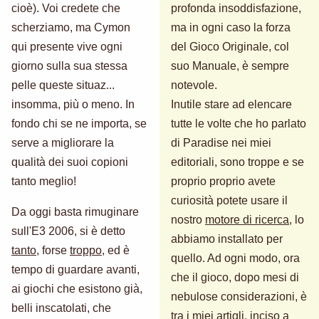
cioè). Voi credete che
profonda insoddisfazione,
scherziamo, ma Cymon
ma in ogni caso la forza
qui presente vive ogni
del Gioco Originale, col
giorno sulla sua stessa
suo Manuale, è sempre
pelle queste situaz...
notevole.
insomma, più o meno. In
Inutile stare ad elencare
fondo chi se ne importa, se
tutte le volte che ho parlato
serve a migliorare la
di Paradise nei miei
qualità dei suoi copioni
editoriali, sono troppe e se
tanto meglio!
proprio proprio avete
curiosità potete usare il
Da oggi basta rimuginare
nostro
motore di ricerca
, lo
sull'E3 2006, si è detto
abbiamo installato per
tanto
, forse
troppo
, ed è
quello. Ad ogni modo, ora
tempo di guardare avanti,
che il gioco, dopo mesi di
ai giochi che esistono già,
nebulose considerazioni, è
belli inscatolati, che
tra i miei artigli, inciso a