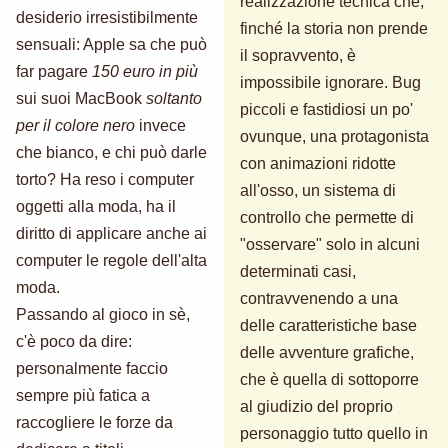
realizzazione tecnica che,
desiderio irresistibilmente
finché la storia non prende
sensuali: Apple sa che può
il sopravvento, è
far pagare
150 euro in più
impossibile ignorare. Bug
sui suoi MacBook
soltanto
piccoli e fastidiosi un po'
per il colore nero
invece
ovunque, una protagonista
che bianco, e chi può darle
con animazioni ridotte
torto? Ha reso i computer
all'osso, un sistema di
oggetti alla moda, ha il
controllo che permette di
diritto di applicare anche ai
"osservare" solo in alcuni
computer le regole dell'alta
determinati casi,
moda.
contravvenendo a una
Passando al gioco in sè,
delle caratteristiche base
c'è poco da dire:
delle avventure grafiche,
personalmente faccio
che è quella di sottoporre
sempre più fatica a
al giudizio del proprio
raccogliere le forze da
personaggio tutto quello in