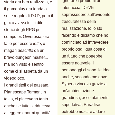
ignorare i problemi di
storia era ben realizzata, e
interfaccia, DEVE
il gameplay era fondato
soprassedere sull'evidente
sulle regole di D&D, però il
trascuratezza della
gioco aveva tutti i difetti
realizzazione. Io lo sto
storici degli RPG per
facendo e diciamo che ho
computer. Ovverosia, era
cominciato ad intravedere,
fatto per essere
letto
, o
proprio oggi, qualcosa di
magari
descritto
da un
un futuro che potrebbe
bravo dungeon master...
essere notevole. I
ma non visto e sentito
personaggi ci sono, le idee
come ci si aspetta da un
anche, secondo me dove
videogioco.
Syberia vinceva grazie a
I grandi titoli del passato,
un'ambientazione
Planescape Torment in
grandiosa, assolutamente
testa, ci piacevano tanto
superlativa, Paradise
anche se tutto si riduceva
potrebbe riuscire a dare
a leggere enormi quantità