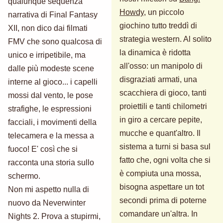
qualunque sequenza
Howdy
, un piccolo
narrativa di Final Fantasy
giochino tutto treddì di
XII, non dico dai filmati
strategia western. Al solito
FMV che sono qualcosa di
la dinamica è ridotta
unico e irripetibile, ma
all'osso: un manipolo di
dalle più modeste scene
disgraziati armati, una
interne al gioco... i capelli
scacchiera di gioco, tanti
mossi dal vento, le pose
proiettili e tanti chilometri
strafighe, le espressioni
in giro a cercare pepite,
facciali, i movimenti della
mucche e quant'altro. Il
telecamera e la messa a
sistema a turni si basa sul
fuoco! E' così che si
fatto che, ogni volta che si
racconta una storia sullo
è compiuta una mossa,
schermo.
bisogna aspettare un tot
Non mi aspetto nulla di
secondi prima di poterne
nuovo da Neverwinter
comandare un'altra. In
Nights 2. Prova a stupirmi,