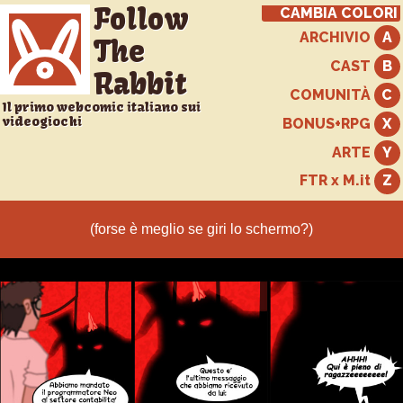
Follow
CAMBIA COLORI
ARCHIVIO
The
CAST
Rabbit
COMUNITÀ
Il primo webcomic italiano sui
videogiochi
BONUS+RPG
ARTE
FTR x M.it