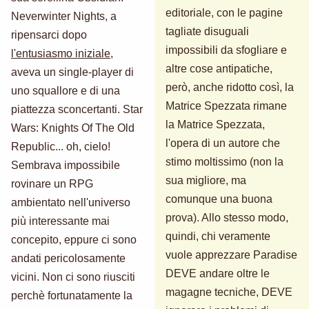
editoriale, con le pagine
Neverwinter Nights, a
tagliate disuguali
ripensarci dopo
impossibili da sfogliare e
l'entusiasmo iniziale
,
altre cose antipatiche,
aveva un single-player di
però, anche ridotto così, la
uno squallore e di una
Matrice Spezzata rimane
piattezza sconcertanti. Star
la Matrice Spezzata,
Wars: Knights Of The Old
l'opera di un autore che
Republic... oh, cielo!
stimo moltissimo (non la
Sembrava impossibile
sua migliore, ma
rovinare un RPG
comunque una buona
ambientato nell'universo
prova). Allo stesso modo,
più interessante mai
quindi, chi veramente
concepito, eppure ci sono
vuole apprezzare Paradise
andati pericolosamente
DEVE andare oltre le
vicini. Non ci sono riusciti
magagne tecniche, DEVE
perchè fortunatamente la