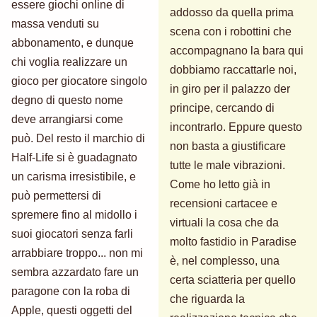
essere giochi online di
addosso da quella prima
massa venduti su
scena con i robottini che
abbonamento, e dunque
accompagnano la bara qui
chi voglia realizzare un
dobbiamo raccattarle noi,
gioco per giocatore singolo
in giro per il palazzo der
degno di questo nome
principe, cercando di
deve arrangiarsi come
incontrarlo. Eppure questo
può. Del resto il marchio di
non basta a giustificare
Half-Life si è guadagnato
tutte le male vibrazioni.
un carisma irresistibile, e
Come ho letto già in
può permettersi di
recensioni cartacee e
spremere fino al midollo i
virtuali la cosa che da
suoi giocatori senza farli
molto fastidio in Paradise
arrabbiare troppo... non mi
è, nel complesso, una
sembra azzardato fare un
certa sciatteria per quello
paragone con la roba di
che riguarda la
Apple, questi oggetti del