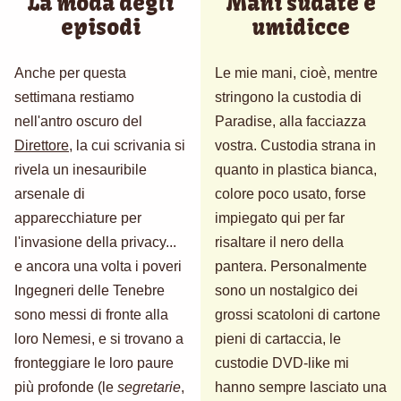
La moda degli
Mani sudate e
episodi
umidicce
Anche per questa
Le mie mani, cioè, mentre
settimana restiamo
stringono la custodia di
nell'antro oscuro del
Paradise, alla facciazza
Direttore
, la cui scrivania si
vostra. Custodia strana in
rivela un inesauribile
quanto in plastica bianca,
arsenale di
colore poco usato, forse
apparecchiature per
impiegato qui per far
l'invasione della privacy...
risaltare il nero della
e ancora una volta i poveri
pantera. Personalmente
Ingegneri delle Tenebre
sono un nostalgico dei
sono messi di fronte alla
grossi scatoloni di cartone
loro Nemesi, e si trovano a
pieni di cartaccia, le
fronteggiare le loro paure
custodie DVD-like mi
più profonde (le
segretarie
,
hanno sempre lasciato una