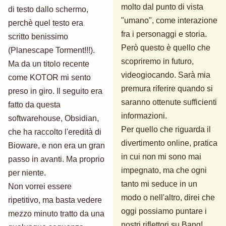
molto dal punto di vista
di testo dallo schermo,
"umano", come interazione
perchè quel testo era
fra i personaggi e storia.
scritto benissimo
Però questo è quello che
(Planescape Torment!!!).
scopriremo in futuro,
Ma da un titolo recente
videogiocando. Sarà mia
come KOTOR mi sento
premura riferire quando si
preso in giro. Il seguito era
saranno ottenute sufficienti
fatto da questa
informazioni.
softwarehouse, Obsidian,
Per quello che riguarda il
che ha raccolto l'eredità di
divertimento online, pratica
Bioware, e non era un gran
in cui non mi sono mai
passo in avanti. Ma proprio
impegnato, ma che ogni
per niente.
tanto mi seduce in un
Non vorrei essere
modo o nell'altro, direi che
ripetitivo, ma basta vedere
oggi possiamo puntare i
mezzo minuto tratto da una
nostri riflettori su
Bang!