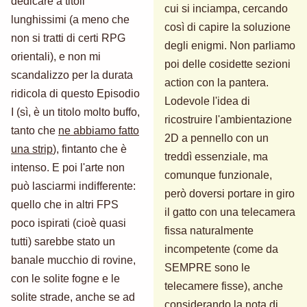
dedicare a titoli
cui si inciampa, cercando
lunghissimi (a meno che
così di capire la soluzione
non si tratti di certi RPG
degli enigmi. Non parliamo
orientali), e non mi
poi delle cosidette sezioni
scandalizzo per la durata
action con la pantera.
ridicola di questo Episodio
Lodevole l'idea di
I (sì, è un titolo molto buffo,
ricostruire l'ambientazione
tanto che
ne abbiamo fatto
2D a pennello con un
una strip
), fintanto che è
treddì essenziale, ma
intenso. E poi l'arte non
comunque funzionale,
può lasciarmi indifferente:
però doversi portare in giro
quello che in altri FPS
il gatto con una telecamera
poco ispirati (cioè quasi
fissa naturalmente
tutti) sarebbe stato un
incompetente (come da
banale mucchio di rovine,
SEMPRE sono le
con le solite fogne e le
telecamere fisse), anche
solite strade, anche se ad
considerando la nota di