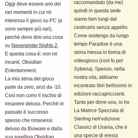
raccomandato (da me)
Oggi deve essere uno dei
quindi in questa sede
rari momenti in cui mi
siamo ben lungi dal
interessa il gioco su PC (e
cestinarlo senza appello.
sono sempre più rari),
Come sostengo da lungo
perchè devo dire una cosa
tempo Paradise è una
su
Neverwinter Nights 2
.
storia messa in forma di
E questa cosa è:
non mi
videogioco (così fu per
incanti, Obsidian
Syberia). Spesso, nella
Entertainment
.
nostra vita, abbiamo
La mia stima del gioco
incontrato libri bellissimi in
parte da zero, anzi da -10.
edizioni raccapriccianti.
Così non corro il rischio di
Tanto per dirne una, io ho
rimanere deluso. Perchè in
La Matrice Spezzata di
passato è successo
Sterling nell'edizione
spesso che rimanessi
Classici di Urania, che è
deluso da Bioware e dalla
una specie di eresia
sua sorellina Obsidian.