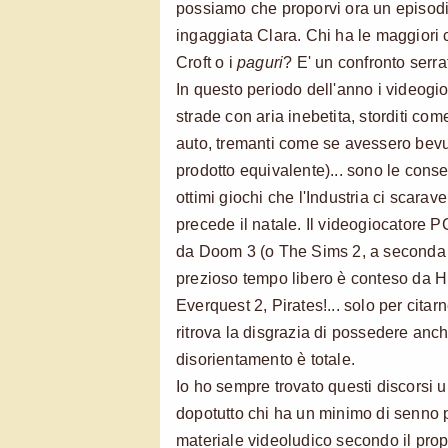
possiamo che proporvi ora un episod
ingaggiata Clara. Chi ha le maggiori 
Croft o i
paguri
? E' un confronto serra
In questo periodo dell'anno i videogio
strade con aria inebetita, storditi come
auto, tremanti come se avessero bevu
prodotto equivalente)... sono le cons
ottimi giochi che l'Industria ci scar
precede il natale. Il videogiocatore 
da Doom 3 (o The Sims 2, a seconda d
prezioso tempo libero è conteso da H
Everquest 2, Pirates!... solo per citar
ritrova la disgrazia di possedere anch
disorientamento è totale.
Io ho sempre trovato questi discorsi u
dopotutto chi ha un minimo di senno 
materiale videoludico secondo il prop