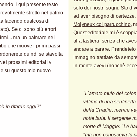
endo il qui presente testo
solo dei nostri sogni. Sto di
revolmente stretto nel palmo
ad aver bisogno di certezze
sta facendo qualcosa di
Molyneux col parrucchino
, 
to). Se ci sono più errori
Quest'editoriale mi è scopp
pirmi... ma un palmare nei
alla tastiera, senza che ave
imbo che muove i primi passi
andare a parare. Prendetelo
erdonerete quindi se stavolta
immagino trattiate da sempre
Nei prossimi editoriali vi
in mente avevi (nonchè ecce
che su questo mio nuovo
"L'amato mulo del colon
vittima di una sentinella 
ò in ritardo oggi?”
della Charlie, mentre va
notte buia. Il sergente
morte di Maggie: "Le han
"ma non conosceva la pa