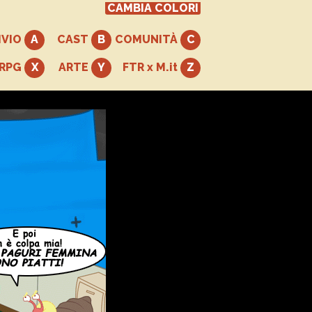
CAMBIA COLORI
IVIO
CAST
COMUNITÀ
+RPG
ARTE
FTR x M.it