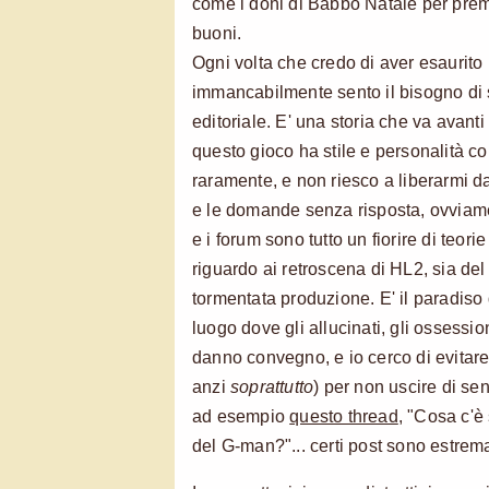
come i doni di Babbo Natale per premi
buoni.
Ogni volta che credo di aver esaurito
immancabilmente sento il bisogno di s
editoriale. E' una storia che va avanti
questo gioco ha stile e personalità 
raramente, e non riesco a liberarmi dal
e le domande senza risposta, ovviamen
e i forum sono tutto un fiorire di teor
riguardo ai retroscena di HL2, sia del
tormentata produzione. E' il paradiso d
luogo dove gli allucinati, gli ossessi
danno convegno, e io cerco di evitar
anzi
soprattutto
) per non uscire di s
ad esempio
questo thread
, "Cosa c'è
del G-man?"... certi post sono estrem