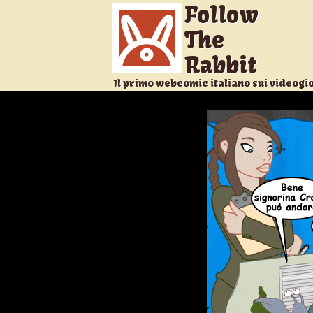
Follow
The
Rabbit
Il primo webcomic italiano sui videogi