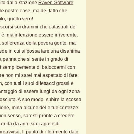
ito dalla stazione
Raven Software
e nostre case, ma del fatto che
to, quello vero!
iscorsi sui drammi che catastrofi del
 è mia intenzione essere irriverente,
la sofferenza della povera gente, ma
de in cui si possa fare una disanima
a penna che si sente in grado di
mi semplicemente di baloccarmi con
e non mi sarei mai aspettato di fare,
con tutti i suoi difettacci grossi e
vantaggio di essere lungi da ogni zona
osciuta. A suo modo, subire la scossa
ione, mina alcune delle tue certezze
uon senso, saresti pronto a credere
irconda da anni sia capace di
reavviso. Il punto di riferimento dato