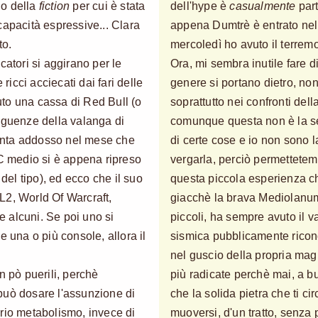
io della
fiction
per cui è stata
dell'hype è
casualmente
part
capacità espressive... Clara
appena Dumtrè è entrato nell
to.
mercoledì ho avuto il terremo
catori si aggirano per le
Ora, mi sembra inutile fare d
 ricci acciecati dai fari delle
genere si portano dietro, non
to una cassa di Red Bull (o
soprattutto nei confronti del
eguenze della valanga di
comunque questa non è la se
aventa addosso nel mese che
di certe cose e io non sono l
PC medio si è appena ripreso
vergarla, perciò permettete
el tipo), ed ecco che il suo
questa piccola esperienza ch
L2, World Of Warcraft,
giacchè la brava Mediolanum, 
ne alcuni. Se poi uno si
piccoli, ha sempre avuto il 
e una o più console, allora il
sismica pubblicamente ricon
nel guscio della propria mag
n pò puerili, perchè
più radicate perchè mai, a b
può dosare l'assunzione di
che la solida pietra che ti c
rio metabolismo, invece di
muoversi, d'un tratto, senza p