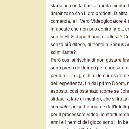
starsene con la bocca aperta mentre 
rimpinzano con i loro prodotti. D'altra
comanda, e il
Vero Videogiocatore
è 
infuocate che non può controllare... c
subito HL2, dopo 6 anni di attesa? C
senza più difese, di fronte a Samus A
scintillante?
Però così si rischia di non gustare fino
sono preso del tempo per curiosare ne
per dire... coi giochi di Id curiosare n
dell'esperienza, fin dal primo Doom, m
esposto, così ostentato (come se Joh
sfidarci a fare di meglio), che si trat
computer geek
. Le routine dell'Intelli
per il processore video, le strutture dat
armi e i nemici del gioco sono lì in bell