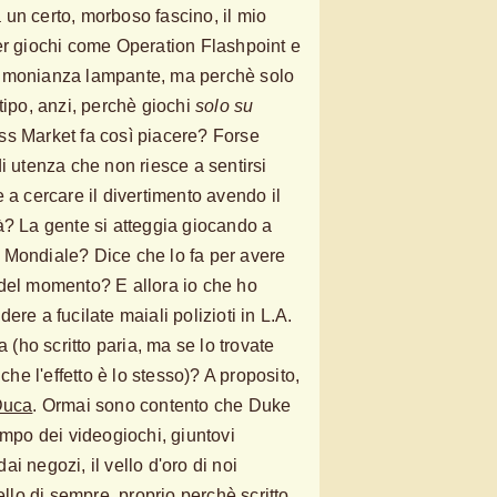
un certo, morboso fascino, il mio
er giochi come Operation Flashpoint e
timonianza lampante, ma perchè solo
tipo, anzi, perchè giochi
solo su
ss Market fa così piacere? Forse
i utenza che non riesce a sentirsi
 a cercare il divertimento avendo il
à? La gente si atteggia giocando a
 Mondiale? Dice che lo fa per avere
 del momento? E allora io che ho
ere a fucilate maiali polizioti in L.A.
a (ho scritto paria, ma se lo trovate
 che l'effetto è lo stesso)? A proposito,
Duca
. Ormai sono contento che Duke
impo dei videogiochi, giuntovi
i negozi, il vello d'oro di noi
ello di sempre, proprio perchè scritto