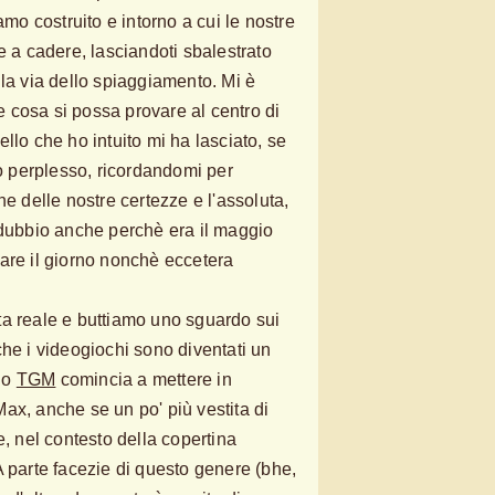
amo costruito e intorno a cui le nostre
e a cadere, lasciandoti sbalestrato
lla via dello spiaggiamento. Mi è
 cosa si possa provare al centro di
llo che ho intuito mi ha lasciato, se
 perplesso, ricordandomi per
ne delle nostre certezze e l'assoluta,
 dubbio anche perchè era il maggio
are il giorno nonchè eccetera
ta reale e buttiamo uno sguardo sui
che i videogiochi sono diventati un
do
TGM
comincia a mettere in
ax, anche se un po' più vestita di
e, nel contesto della copertina
A parte facezie di questo genere (bhe,