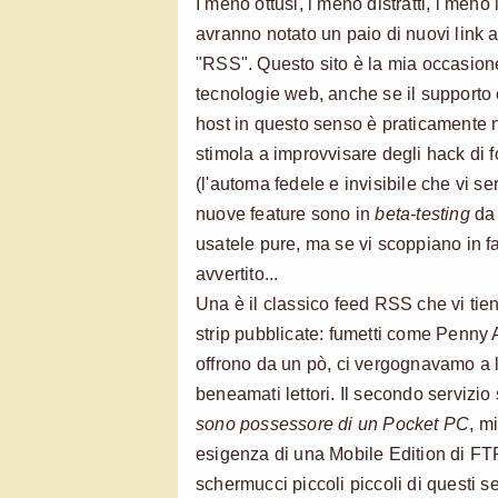
I meno ottusi, i meno distratti, i meno in
avranno notato un paio di nuovi link 
"RSS". Questo sito è la mia occasione
tecnologie web, anche se il supporto 
host in questo senso è praticamente nu
stimola a improvvisare degli hack di 
(l'automa fedele e invisibile che vi s
nuove feature sono in
beta-testing
da 
usatele pure, ma se vi scoppiano in f
avvertito...
Una è il classico feed RSS che vi tien
strip pubblicate: fumetti come Penny
offrono da un pò, ci vergognavamo a l
beneamati lettori. Il secondo servizio 
sono possessore di un Pocket PC
, m
esigenza di una Mobile Edition di FTR
schermucci piccoli piccoli di questi se