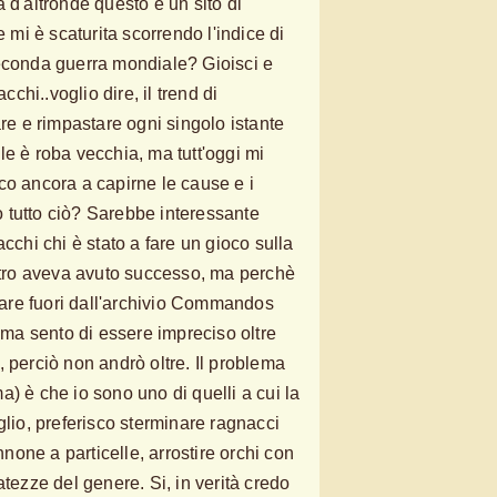
 d'altronde questo è un sito di
e mi è scaturita scorrendo l'indice di
seconda guerra mondiale? Gioisci e
acchi..voglio dire, il trend di
are e rimpastare ogni singolo istante
le è roba vecchia, ma tutt'oggi mi
co ancora a capirne le cause e i
 tutto ciò? Sarebbe interessante
acchi chi è stato a fare un gioco sulla
ro aveva avuto successo, ma perchè
irare fuori dall'archivio Commandos
, ma sento di essere impreciso oltre
 perciò non andrò oltre. Il problema
) è che io sono uno di quelli a cui la
o, preferisco sterminare ragnacci
one a particelle, arrostire orchi con
atezze del genere. Si, in verità credo