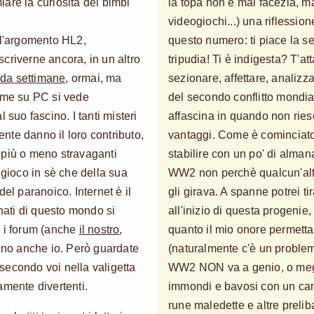
are la curiosità dei bimbi
la topa non è mai facezia, ma
videogiochi...) una riflession
 l'argomento HL2,
questo numero: ti piace la 
criverne ancora, in un altro
tripudia! Ti è indigesta? T'att
da settimane
, ormai, ma
sezionare, affettare, analizz
come su PC si vede
del secondo conflitto mondia
 suo fascino. I tanti misteri
affascina in quando non ries
te danno il loro contributo,
vantaggi. Come è cominciato
ie più o meno stravaganti
stabilire con un po' di alman
 gioco in sè che della sua
WW2 non perchè qualcun'alt
el paranoico. Internet è il
gli girava. A spanne potrei t
onati di questo mondo si
all'inizio di questa progenie
e i forum (anche
il nostro
,
quanto il mio onore permetta,
enno anche io. Però guardate
(naturalmente c'è un problema
 secondo voi nella valigetta
WW2 NON va a genio, o megli
amente divertenti.
immondi e bavosi con un cann
rune maledette e altre prelib