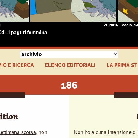
04 - I paguri femmina
IO E RICERCA
ELENCO EDITORIALI
LA PRIMA S
186
ition
settimana scorsa
, non
Non ho alcuna intenzione di p