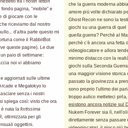
ebetiti tra i nostri lettori
che la guerra moderna abbia 
a fondo pagina, "mobile" e
amore più volte dichiarato p
 di giocare con le
Ghost Recon ne sono la tes
che riceviamo dal nostro
giochi su una guerra di quel 
llo... d'altra parte questo mi
quella guerra
? Perchè al Ma
fortuna come il RabbitBot
perchè c'è ancora una fetta d
erve queste pagine). Le due
videogiocatore e allora tende
un paio di settimane:
minimo distacco con la realt
accia noi vi abbiamo
giochi sulla Seconda Guerra
una maggior visione storica
e aggiornati sulle ultime
passato la giovinezza a prend
 Arcade e Megatokyo lo
sono proprio l'ultimo dei pari
asciare senza i nostri
troppo aulico metteteci pirla,
si spiega così: visto che ora
esistono ancora notizie sul 
i è nata la
fortissima
Nukem Forever sia lì, nell'ol
, ottimizzata per gli
direttamente senza passare da
nsuali oggettini.
videogiocatori, il gioco più b