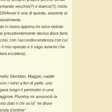
ventando vecchio(?) e stanco(?), inizio
, DN4ever è una di queste, assieme al
naturalmente.
iato in mano appena mi sono seduto
ssi precedentemente deciso dove farlo
 così, con l'accondiscendenza con cui
 il mio operato e il vago avvenir che
tera eccetera).
nello Stockton, Maggie, cadde
con i nervi a fior di pelle, uno
gava lungo il perimetro in una
 maggiore Plumley mi annunciò la
no dato il chi va là" mi disse
rola d'ordine"