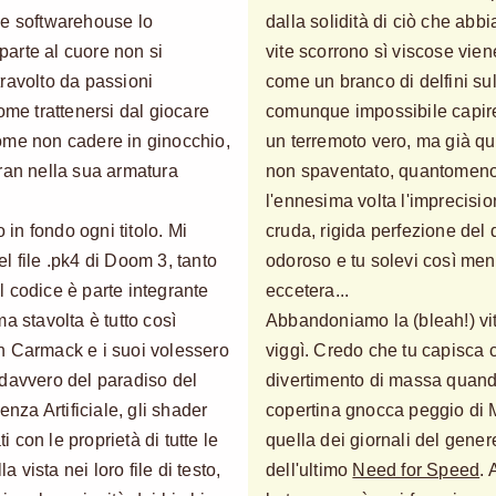
le softwarehouse lo
dalla solidità di ciò che abbi
 parte al cuore non si
vite scorrono sì viscose vien
travolto da passioni
come un branco di delfini su
ome trattenersi dal giocare
comunque impossibile capire
ome non cadere in ginocchio,
un terremoto vero, ma già que
ran nella sua armatura
non spaventato, quantomeno
l'ennesima volta l'imprecisio
 in fondo ogni titolo. Mi
cruda, rigida perfezione del
l file .pk4 di Doom 3, tanto
odoroso e tu solevi così men
el codice è parte integrante
eccetera...
a stavolta è tutto così
Abbandoniamo la (bleah!) vi
n Carmack e i suoi volessero
viggì. Credo che tu capisca 
ta davvero del paradiso del
divertimento di massa quan
genza Artificiale, gli shader
copertina gnocca peggio di M
i con le proprietà di tutte le
quella dei giornali del gener
a vista nei loro file di testo,
dell'ultimo
Need for Speed
. 