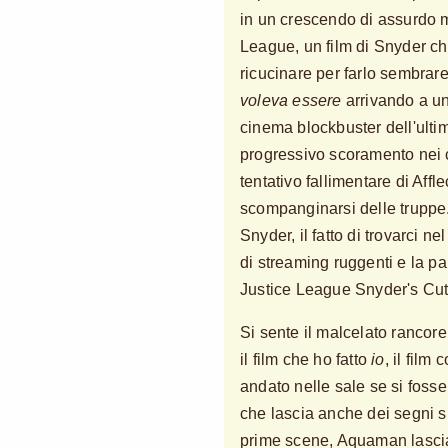
in un crescendo di assurdo 
League, un film di Snyder 
ricucinare per farlo sembra
voleva essere
arrivando a un
cinema blockbuster dell'ultim
progressivo scoramento nei c
tentativo fallimentare di Affl
scompanginarsi delle truppe.
Snyder, il fatto di trovarci 
di streaming ruggenti e la pa
Justice League Snyder's Cut
Si sente il malcelato rancore 
il film che ho fatto
io
, il film
andato nelle sale se si foss
che lascia anche dei segni s
prime scene, Aquaman lascia i