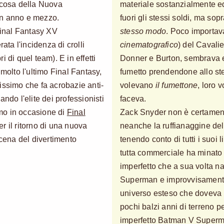
lcosa della Nuova
materiale sostanzialmente eq
un anno e mezzo.
fuori gli stessi soldi, ma sopr
 Final Fantasy XV
stesso modo
. Poco importav
ata l'incidenza di crolli
cinematografico
) del Cavali
 di quel team). E in effetti
Donner e Burton, sembrava e
 molto l'ultimo Final Fantasy,
fumetto prendendone allo st
issimo che fa acrobazie anti-
volevano
il fumettone
, loro 
ndo l'elite dei professionisti
faceva.
mo in occasione di
Final
Zack Snyder non è certamen
r il ritorno di una nuova
neanche la ruffianaggine d
ena del divertimento
tenendo conto di tutti i suoi
tutta commerciale ha minato i
imperfetto che a sua volta n
Superman e improvvisamente s
universo esteso che doveva 
pochi balzi anni di terreno pe
imperfetto Batman V Superma