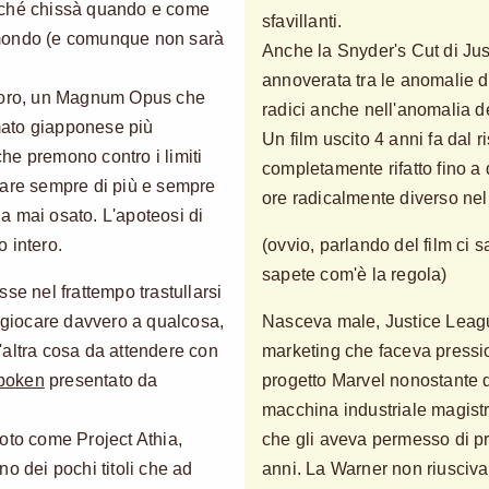
rché chissà quando e come
sfavillanti.
 mondo (e comunque non sarà
Anche la Snyder's Cut di Ju
annoverata tra le anomalie d
avoro, un Magnum Opus che
radici anche nell'anomalia d
mato giapponese più
Un film uscito 4 anni fa dal r
 che premono contro i limiti
completamente rifatto fino a 
fare sempre di più e sempre
ore radicalmente diverso nello
a mai osato. L'apoteosi di
o intero.
(ovvio, parlando del film ci 
sapete com'è la regola)
se nel frattempo trastullarsi
n giocare davvero a qualcosa,
Nasceva male, Justice League
'altra cosa da attendere con
marketing che faceva pressio
poken
presentato da
progetto Marvel nonostante 
macchina industriale magist
oto come Project Athia,
che gli aveva permesso di pr
o dei pochi titoli che ad
anni. La Warner non riusciva