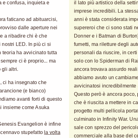
a e confusa, inquieta e
il lato più artistico della se
imprese incredibili. La stess
ra faticano ad abituarcisi,
anni è stata considerata impos
provviso dalle aperture nei
supereroi che ci sono stati n
e a ribadire chi è che
Donner e i Batman di Burton) i
nostri LED. In più ci si
fumetti, ma riletture degli au
 teoria ha avvicinato tutta
personali da riuscire, in certi
a sempre ci è proprio... ma
solo con lo Spiderman di Rai
gli altri.
ancora trovava assurdo real
abbiamo avuto un cambiamen
2, ci ha insegnato che
avvicinatosi incredibilmente 
arancione (e bianco)
Questo però è ancora poco, p
diamo avanti forti di questo
che è riuscita a mettere in c
imi insieme come Asuka
progetto multi pellicola porta
culminato in Infinity War. U
Genesis Evangelion è infine
sale con sprezzo del pericol
ccennavo stupefatto
la volta
commerciale alla base del cell