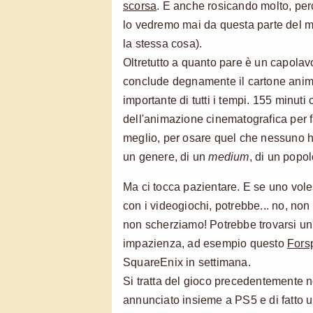
scorsa
. E anche rosicando molto, pe
lo vedremo mai da questa parte del
la stessa cosa).
Oltretutto a quanto pare è un capol
conclude degnamente il cartone ani
importante di tutti i tempi. 155 minuti
dell'animazione cinematografica per 
meglio, per osare quel che nessuno h
un genere, di un
medium
, di un popol
Ma ci tocca pazientare. E se uno voles
con i videogiochi, potrebbe... no, no
non scherziamo! Potrebbe trovarsi un
impazienza, ad esempio questo
Fors
SquareEnix in settimana.
Si tratta del gioco precedentemente n
annunciato insieme a PS5 e di fatto un