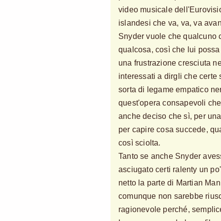
video musicale dell'Eurovisi
islandesi che va, va, va avan
Snyder vuole che qualcuno ci
qualcosa, così che lui possa 
una frustrazione cresciuta n
interessati a dirgli che cert
sorta di legame empatico ne
quest'opera consapevoli che
anche deciso che sì, per una 
per capire cosa succede, quan
così sciolta.
Tanto se anche Snyder avesse 
asciugato certi ralenty un po
netto la parte di Martian M
comunque non sarebbe riusci
ragionevole perché, semplice