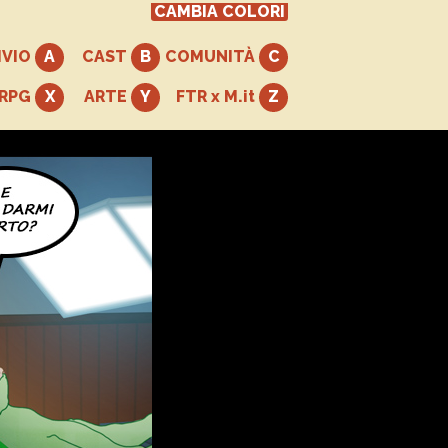
CAMBIA COLORI
IVIO
CAST
COMUNITÀ
+RPG
ARTE
FTR x M.it