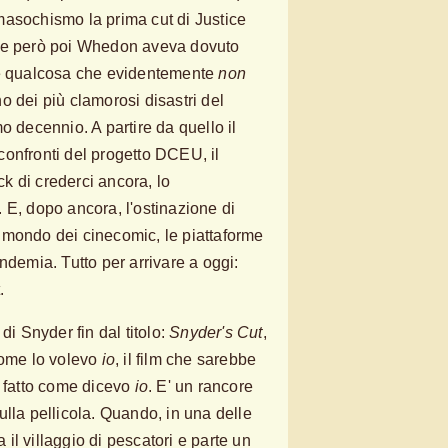
masochismo la prima cut di Justice
che però poi Whedon aveva dovuto
re qualcosa che evidentemente
non
o dei più clamorosi disastri del
o decennio. A partire da quello il
onfronti del progetto DCEU, il
eck di crederci ancora, lo
 E, dopo ancora, l'ostinazione di
nel mondo dei cinecomic, le piattaforme
ndemia. Tutto per arrivare a oggi:
.
di Snyder fin dal titolo:
Snyder's Cut
,
 come lo volevo
io
, il film che sarebbe
e fatto come dicevo
io
. E' un rancore
ulla pellicola. Quando, in una delle
l villaggio di pescatori e parte un