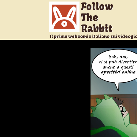
Follow
The
Rabbit
Il primo webcomic italiano sui videogi