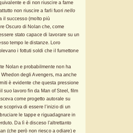
uivalente e di non riuscire a farne
attutto non riuscire a farli fuori
nello
a il successo (molto più
ere Oscuro di Nolan che, come
ssere stato capace di lavorare su un
esso tempo le distanze. Loro
volevano i fottuti soldi che il fumettone
te Nolan e probabilmente non ha
el Whedon degli Avengers, ma anche
 limiti è evidente che questa pressione
l suo lavoro fin da Man of Steel, film
asceva come progetto autorale su
copriva di essere l'inizio di un
bruciare le tappe e riguadagnare in
rduto. Da lì è disceso l'altrettanto
n (che però non riesco a odiare) e