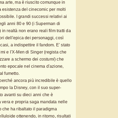
ttima arte, ma è riuscito comunque in
a esistenza del cinecomic per molti
sibile. I grandi successi relativi ai
egli anni 80 e 90 (i Superman di
n realtà non erano reali film tratti da
tori dell'epica dei personaggi, così
 casi, a indispettire il fandom. E' stato
mi e l'X-Men di Singer (regista che
izzare a schermo dei
costumi
) che
to epocale nel cinema d'azione,
al fumetto.
erché ancora più incredibile è quello
ampo la Disney, con il suo super-
to avanti su dieci anni che è
na vera e propria saga mandata nelle
o che ha ribaltato il paradigma
uloide ottenendo, in ritorno, risultati